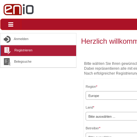
Toggle
navigation
Herzlich willkom
Anmelden
Registrieren
Belegsuche
Bitte wählen Sie Ihren gewünsch
Dabei repräsentieren alle mit 
Nach erfolgreicher Registrierun
Region
*
Europe
Land
*
Bitte auswählen ...
Betreiber
*